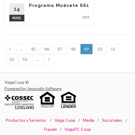
Programa Muévete 661
14
2019
MAR.
...
45
46
47
48
49
50
51
52
53
...
VegaCoop ©
Powered by: Innovatio Software
Productos y Servicios
Vega Coop
Media
Sucursales
Fraude
VegaPC Coop