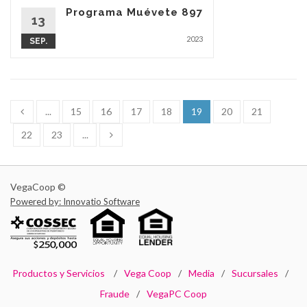
Programa Muévete 897
13
2023
SEP.
...
15
16
17
18
19
20
21
22
23
...
VegaCoop ©
Powered by: Innovatio Software
Productos y Servicios
Vega Coop
Media
Sucursales
Fraude
VegaPC Coop