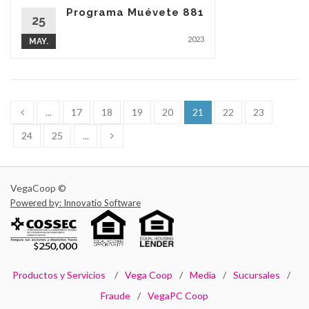
Programa Muévete 881
25
2023
MAY.
...
17
18
19
20
21
22
23
24
25
...
VegaCoop ©
Powered by: Innovatio Software
Productos y Servicios
Vega Coop
Media
Sucursales
Fraude
VegaPC Coop